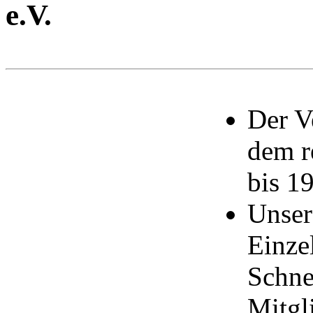
e.V.
Der V
dem r
bis 1
Unser
Einze
Schne
Mitgl