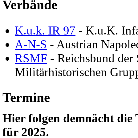
Verbände
K.u.k. IR 97
- K.u.K. Inf
A-N-S
- Austrian Napole
RSMF
- Reichsbund der
Militärhistorischen Grup
Termine
Hier folgen demnächt di
für 2025.