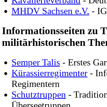
Kavallerieverband
- Deut
MHDV Sachsen e.V.
- IG
Informationsseiten zu 
militärhistorischen Th
Semper Talis
- Erstes Ga
Kürassierregimenter
- Inf
Regimentern
Schutztruppen
- Traditio
Überseetruppen