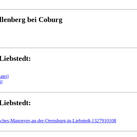
allenberg bei Coburg
Liebstedt:
tei]
i]
Liebstedt:
risches-Manoever-an-der-Orensburg-in-Liebstedt-1327910108