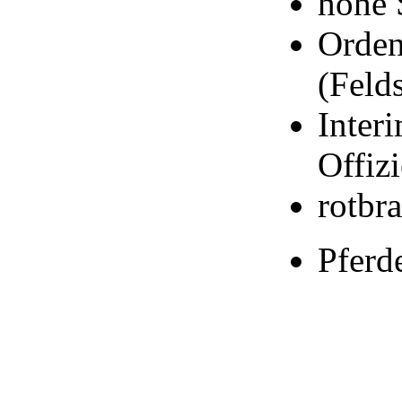
hohe 
Orden
(Feld
Inter
Offizi
rotbr
Pferd