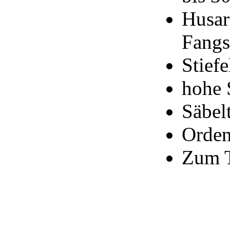
Husar
Fangs
Stief
hohe 
Säbel
Orden
Zum T