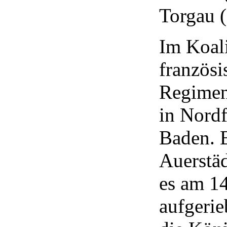
Torgau 
Im Koali
französi
Regimen
in Nordf
Baden. B
Auerstä
es am 14
aufgerie