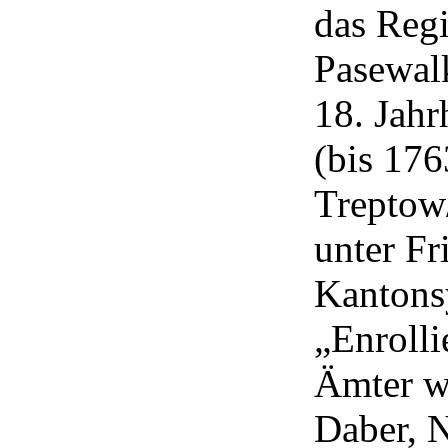
das Reg
Pasewal
18. Jahr
(bis 176
Treptow
unter Fr
Kantons
„Enroll
Ämter wa
Daber, N