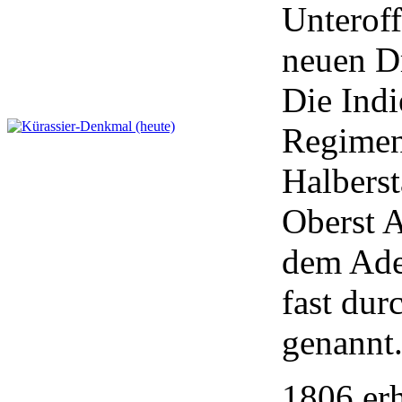
Unteroff
neuen D
Die Indi
Regiment
Halberst
Oberst 
dem Ade
fast du
genannt
1806 erh