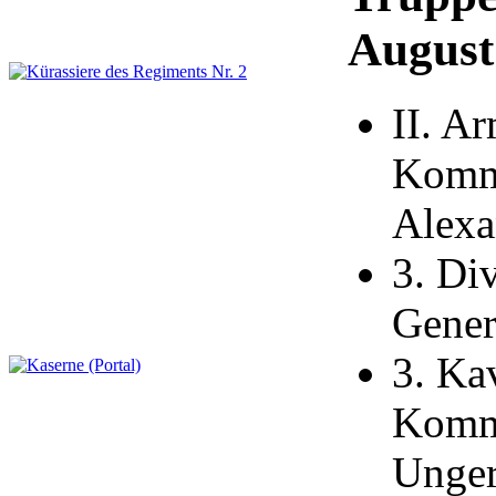
August
II. A
Komma
Alexa
3. Di
Gener
3. Kav
Komma
Unge