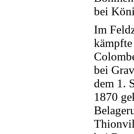
bei Köni
Im Feld
kämpfte
Colombe
bei Grav
dem 1. 
1870 geh
Belager
Thionvi