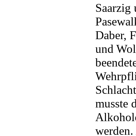
Saarzig
Pasewalk
Daber, 
und Wol
beendet
Wehrpfli
Schlach
musste 
Alkohol
werden.