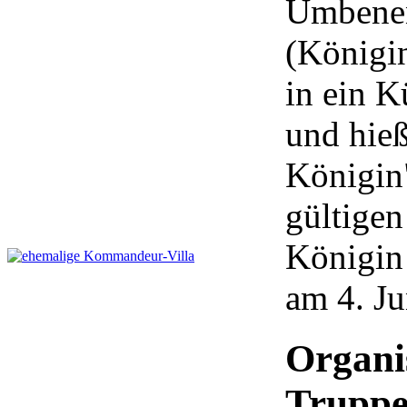
Umbenen
(Königi
in ein K
und hieß
Königin"
gültige
Königin 
am 4. Ju
Organi
Truppe