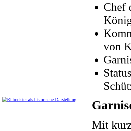
Chef 
König
Komma
von K
Garni
Statu
Schüt
Garnis
Mit kur