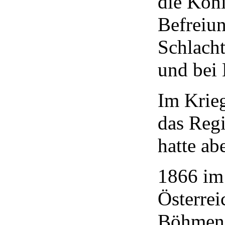
die Kön
Befreiu
Schlacht
und bei
Im Krie
das Regi
hatte ab
1866 im
Österrei
Böhmen 