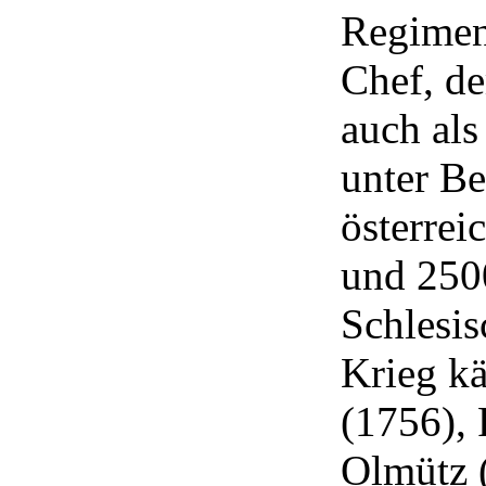
Regimen
Chef, d
auch als
unter Be
österrei
und 250
Schlesis
Krieg k
(1756), 
Olmütz 