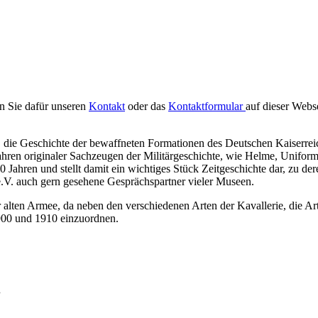
en Sie dafür unseren
Kontakt
oder das
Kontaktformular
auf dieser Webs
 die Geschichte der bewaffneten Formationen des Deutschen Kaiserreiche
wahren originaler Sachzeugen der Militärgeschichte, wie Helme, Unifor
 Jahren und stellt damit ein wichtiges Stück Zeitgeschichte dar, zu de
e.V. auch gern gesehene Gesprächspartner vieler Museen.
 alten Armee, da neben den verschiedenen Arten der Kavallerie, die Arti
1900 und 1910 einzuordnen.
.