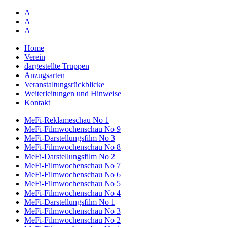
A
A
A
Home
Verein
dargestellte Truppen
Anzugsarten
Veranstaltungsrückblicke
Weiterleitungen und Hinweise
Kontakt
MeFi-Reklameschau No 1
MeFi-Filmwochenschau No 9
MeFi-Darstellungsfilm No 3
MeFi-Filmwochenschau No 8
MeFi-Darstellungsfilm No 2
MeFi-Filmwochenschau No 7
MeFi-Filmwochenschau No 6
MeFi-Filmwochenschau No 5
MeFi-Filmwochenschau No 4
MeFi-Darstellungsfilm No 1
MeFi-Filmwochenschau No 3
MeFi-Filmwochenschau No 2