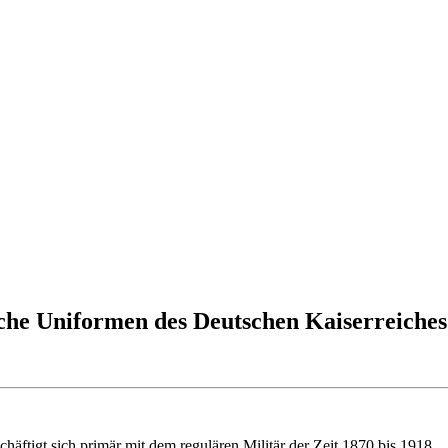
sche Uniformen des Deutschen Kaiserreiches 
chäftigt sich primär mit dem regulären Militär der Zeit 1870 bis 1918.