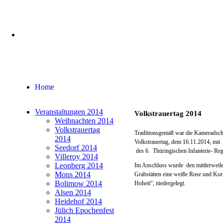
Home
Verein
dargestellte Truppen
Veranstaltungen 2014
Volkstrauertag 2014
Anzugsarten
Weihnachten 2014
Veranstaltungsrückblicke
Volkstrauertag
Weiterleitungen und Hinweise
Traditionsgemäß war die Kameradscha
2014
Kontakt
Volkstrauertag, dem 16.11.2014, m
Seedorf 2014
des 6. Thüringischen Infanterie- Regi
Villeroy 2014
Leonberg 2014
Im Anschluss wurde den mittlerweile
Mons 2014
Grabstätten eine weiße Rose und Kor
Bolimow 2014
Hoheit“, niedergelegt.
Alsen 2014
Heidehof 2014
Jülich Epochenfest
2014